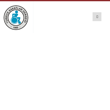
Türkiye Sakatlar
Derneği’nden Sert
Tepki: “Biz Sustukça
Adalet Körleşiyor”