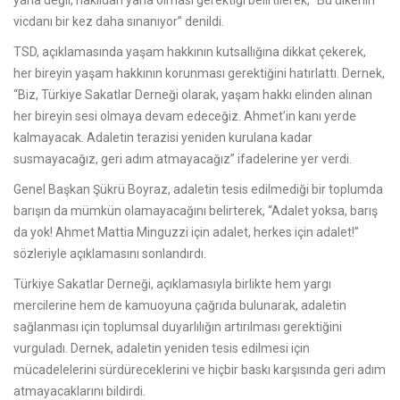
yana değil, haklıdan yana olması gerektiği belirtilerek, “Bu ülkenin
vicdanı bir kez daha sınanıyor” denildi.
TSD, açıklamasında yaşam hakkının kutsallığına dikkat çekerek,
her bireyin yaşam hakkının korunması gerektiğini hatırlattı. Dernek,
“Biz, Türkiye Sakatlar Derneği olarak, yaşam hakkı elinden alınan
her bireyin sesi olmaya devam edeceğiz. Ahmet’in kanı yerde
kalmayacak. Adaletin terazisi yeniden kurulana kadar
susmayacağız, geri adım atmayacağız” ifadelerine yer verdi.
Genel Başkan Şükrü Boyraz, adaletin tesis edilmediği bir toplumda
barışın da mümkün olamayacağını belirterek, “Adalet yoksa, barış
da yok! Ahmet Mattia Minguzzi için adalet, herkes için adalet!”
sözleriyle açıklamasını sonlandırdı.
Türkiye Sakatlar Derneği, açıklamasıyla birlikte hem yargı
mercilerine hem de kamuoyuna çağrıda bulunarak, adaletin
sağlanması için toplumsal duyarlılığın artırılması gerektiğini
vurguladı. Dernek, adaletin yeniden tesis edilmesi için
mücadelelerini sürdüreceklerini ve hiçbir baskı karşısında geri adım
atmayacaklarını bildirdi.