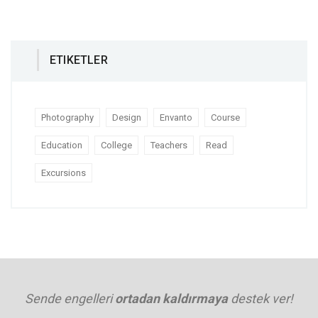
ETIKETLER
Photography
Design
Envanto
Course
Education
College
Teachers
Read
Excursions
Sende engelleri
ortadan kaldırmaya
destek ver!