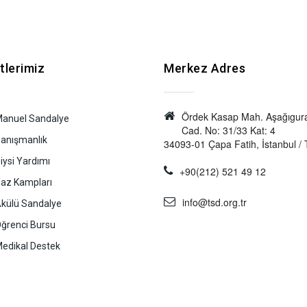
tlerimiz
Merkez Adres
Ördek Kasap Mah. Aşağıgur
anuel Sandalye
Cad. No: 31/33 Kat: 4
anışmanlık
34093-01 Çapa Fatih, İstanbul / 
iysi Yardımı
+90(212) 521 49 12
az Kampları
info@tsd.org.tr
külü Sandalye
ğrenci Bursu
edikal Destek