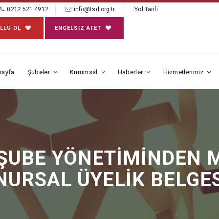
0212 521 4912
info@tsd.org.tr
Yol Tarifi
LLÜ OL
ENGELSIZ AFET
sayfa
Şubeler
Kurumsal
Haberler
Hizmetlerimiz
ŞUBE YÖNETİMİNDEN M
NURSAL ÜYELİK BELGE