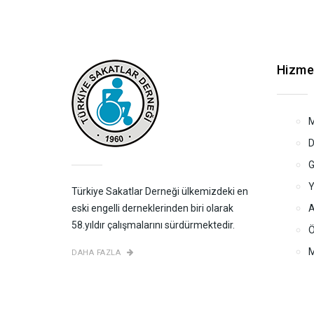
Hizme
M
D
G
Y
Türkiye Sakatlar Derneği ülkemizdeki en
eski engelli derneklerinden biri olarak
A
58.yıldır çalışmalarını sürdürmektedir.
Ö
M
DAHA FAZLA