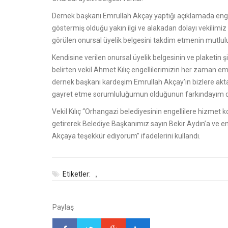
Dernek başkanı Emrullah Akçay yaptığı açıklamada enge
göstermiş olduğu yakın ilgi ve alakadan dolayı vekilim
görülen onursal üyelik belgesini takdim etmenin mutlu
Kendisine verilen onursal üyelik belgesinin ve plaketin 
belirten vekil Ahmet Kılıç engellilerimizin her zaman 
dernek başkanı kardeşim Emrullah Akçay’ın bizlere ak
gayret etme sorumluluğumun olduğunun farkındayım d
Vekil Kılıç “Orhangazi belediyesinin engellilere hizmet 
getirerek Belediye Başkanımız sayın Bekir Aydın’a ve 
Akçaya teşekkür ediyorum” ifadelerini kullandı.
,
Etiketler:
Paylaş