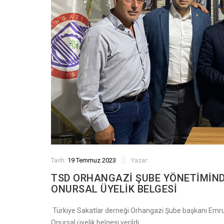
Tarih:
19 Temmuz 2023
Yazar:
TSD ORHANGAZİ ŞUBE YÖNETİMİNDE
ONURSAL ÜYELİK BELGESİ
Türkiye Sakatlar derneği Orhangazi Şube başkanı Emrul
Onursal üyelik belgesi verildi.