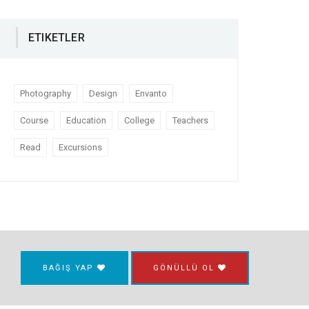
ETIKETLER
Photography
Design
Envanto
Course
Education
College
Teachers
Read
Excursions
BAĞIŞ YAP
GÖNÜLLÜ OL