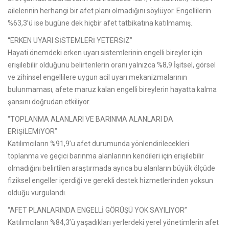
ailelerinin herhangi bir afet planı olmadığını söylüyor. Engellilerin
%63,3’ü ise bugüne dek hiçbir afet tatbikatına katılmamış.
“ERKEN UYARI SİSTEMLERİ YETERSİZ”
Hayati önemdeki erken uyarı sistemlerinin engelli bireyler için
erişilebilir olduğunu belirtenlerin oranı yalnızca %8,9 İşitsel, görsel
ve zihinsel engellilere uygun acil uyarı mekanizmalarının
bulunmaması, afete maruz kalan engelli bireylerin hayatta kalma
şansını doğrudan etkiliyor.
“TOPLANMA ALANLARI VE BARINMA ALANLARI DA
ERİŞİLEMİYOR”
Katılımcıların %91,9’u afet durumunda yönlendirilecekleri
toplanma ve geçici barınma alanlarının kendileri için erişilebilir
olmadığını belirtilen araştırmada ayrıca bu alanların büyük ölçüde
fiziksel engeller içerdiği ve gerekli destek hizmetlerinden yoksun
olduğu vurgulandı.
“AFET PLANLARINDA ENGELLİ GÖRÜŞÜ YOK SAYILIYOR”
Katılımcıların %84,3’ü yaşadıkları yerlerdeki yerel yönetimlerin afet