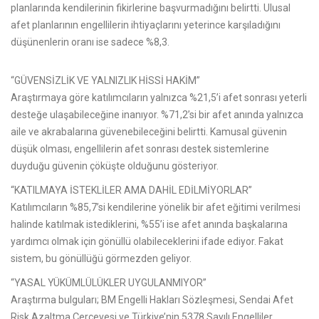
planlarında kendilerinin fikirlerine başvurmadığını belirtti. Ulusal
afet planlarının engellilerin ihtiyaçlarını yeterince karşıladığını
düşünenlerin oranı ise sadece %8,3.
“GÜVENSİZLİK VE YALNIZLIK HİSSİ HAKİM”
Araştırmaya göre katılımcıların yalnızca %21,5’i afet sonrası yeterli
desteğe ulaşabileceğine inanıyor. %71,2’si bir afet anında yalnızca
aile ve akrabalarına güvenebileceğini belirtti. Kamusal güvenin
düşük olması, engellilerin afet sonrası destek sistemlerine
duyduğu güvenin çöküşte olduğunu gösteriyor.
“KATILMAYA İSTEKLİLER AMA DAHİL EDİLMİYORLAR”
Katılımcıların %85,7’si kendilerine yönelik bir afet eğitimi verilmesi
halinde katılmak istediklerini, %55’i ise afet anında başkalarına
yardımcı olmak için gönüllü olabileceklerini ifade ediyor. Fakat
sistem, bu gönüllüğü görmezden geliyor.
“YASAL YÜKÜMLÜLÜKLER UYGULANMIYOR”
Araştırma bulguları; BM Engelli Hakları Sözleşmesi, Sendai Afet
Risk Azaltma Çerçevesi ve Türkiye’nin 5378 Sayılı Engelliler