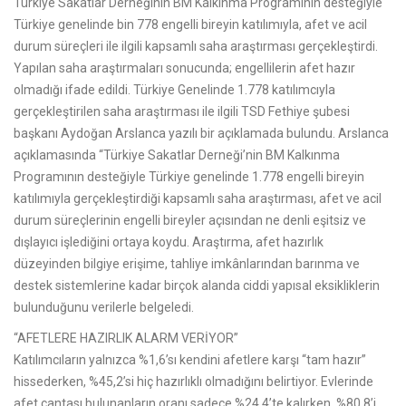
Türkiye Sakatlar Derneğinin BM Kalkınma Programının desteğiyle
Türkiye genelinde bin 778 engelli bireyin katılımıyla, afet ve acil
durum süreçleri ile ilgili kapsamlı saha araştırması gerçekleştirdi.
Yapılan saha araştırmaları sonucunda; engellilerin afet hazır
olmadığı ifade edildi. Türkiye Genelinde 1.778 katılımcıyla
gerçekleştirilen saha araştırması ile ilgili TSD Fethiye şubesi
başkanı Aydoğan Arslanca yazılı bir açıklamada bulundu. Arslanca
açıklamasında “Türkiye Sakatlar Derneği’nin BM Kalkınma
Programının desteğiyle Türkiye genelinde 1.778 engelli bireyin
katılımıyla gerçekleştirdiği kapsamlı saha araştırması, afet ve acil
durum süreçlerinin engelli bireyler açısından ne denli eşitsiz ve
dışlayıcı işlediğini ortaya koydu. Araştırma, afet hazırlık
düzeyinden bilgiye erişime, tahliye imkânlarından barınma ve
destek sistemlerine kadar birçok alanda ciddi yapısal eksikliklerin
bulunduğunu verilerle belgeledi.
“AFETLERE HAZIRLIK ALARM VERİYOR”
Katılımcıların yalnızca %1,6’sı kendini afetlere karşı “tam hazır”
hissederken, %45,2’si hiç hazırlıklı olmadığını belirtiyor. Evlerinde
afet çantası bulunanların oranı sadece %24,4’te kalırken, %80,8’i