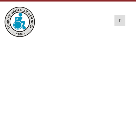
İl Jandarma
Komutanlığı'ndan
anlamlı bağış
Türkiye Sakatlar Derneği Haberleri