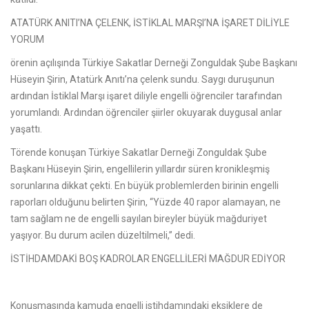
ATATÜRK ANITI’NA ÇELENK, İSTİKLAL MARŞI’NA İŞARET DİLİYLE
YORUM
örenin açılışında Türkiye Sakatlar Derneği Zonguldak Şube Başkanı
Hüseyin Şirin, Atatürk Anıtı’na çelenk sundu. Saygı duruşunun
ardından İstiklal Marşı işaret diliyle engelli öğrenciler tarafından
yorumlandı. Ardından öğrenciler şiirler okuyarak duygusal anlar
yaşattı.
Törende konuşan Türkiye Sakatlar Derneği Zonguldak Şube
Başkanı Hüseyin Şirin, engellilerin yıllardır süren kronikleşmiş
sorunlarına dikkat çekti. En büyük problemlerden birinin engelli
raporları olduğunu belirten Şirin, “Yüzde 40 rapor alamayan, ne
tam sağlam ne de engelli sayılan bireyler büyük mağduriyet
yaşıyor. Bu durum acilen düzeltilmeli,” dedi.
İSTİHDAMDAKİ BOŞ KADROLAR ENGELLİLERİ MAĞDUR EDİYOR
Konuşmasında kamuda engelli istihdamındaki eksiklere de