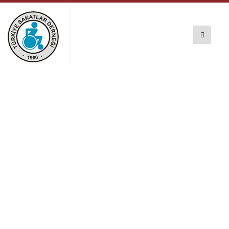
Engellilerin sesi
Zonguldak’da
yankılandı!
Türkiye Sakatlar Derneği Haberleri