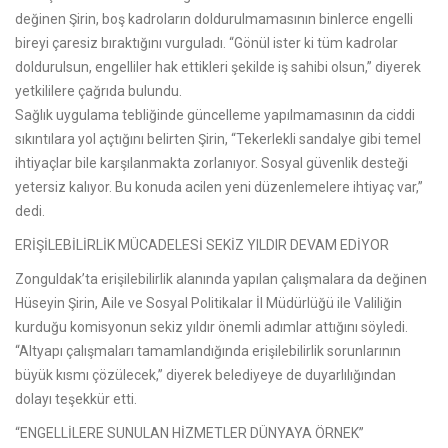
değinen Şirin, boş kadroların doldurulmamasının binlerce engelli
bireyi çaresiz bıraktığını vurguladı. “Gönül ister ki tüm kadrolar
doldurulsun, engelliler hak ettikleri şekilde iş sahibi olsun,” diyerek
yetkililere çağrıda bulundu.
Sağlık uygulama tebliğinde güncelleme yapılmamasının da ciddi
sıkıntılara yol açtığını belirten Şirin, “Tekerlekli sandalye gibi temel
ihtiyaçlar bile karşılanmakta zorlanıyor. Sosyal güvenlik desteği
yetersiz kalıyor. Bu konuda acilen yeni düzenlemelere ihtiyaç var,”
dedi.
ERİŞİLEBİLİRLİK MÜCADELESİ SEKİZ YILDIR DEVAM EDİYOR
Zonguldak’ta erişilebilirlik alanında yapılan çalışmalara da değinen
Hüseyin Şirin, Aile ve Sosyal Politikalar İl Müdürlüğü ile Valiliğin
kurduğu komisyonun sekiz yıldır önemli adımlar attığını söyledi.
“Altyapı çalışmaları tamamlandığında erişilebilirlik sorunlarının
büyük kısmı çözülecek,” diyerek belediyeye de duyarlılığından
dolayı teşekkür etti.
“ENGELLİLERE SUNULAN HİZMETLER DÜNYAYA ÖRNEK”