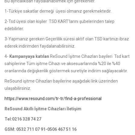
Bu ayrıcalıkdan faydalanabilmek için gerekenler.
1-Türkiye sakatlar derneği üyesi olmanız gerekmektedir.
2-Tsd üyesi olan kişiler TSD KART'larını şubelerinden talep
edebilirler.
3-Yapmanız gereken Geçerlilik süresi aktif olan TSD kartınızı ibraz
ederek indirimden faydalanabilirsiniz.
4-
Kampanyaya katılan
ReSound İşitme Cihazları bayileri Tsd kart
sahiplerine Tüm işitme Cihazı ve aksesuarlarında %20 ile %40
oranlarında değişkenlik göstermek suretiyle indirim sağlayacaktır.
ReSound işitme Cihazları bayilerine aşağıdaki link üzerinden
ulaşabilirsiniz.
https://www.resound.com/tr-tr/
find-a-professional
ReSound Akıllı İşitme Cihazları İletişim
Tel:0216 328 74 27
GSM: 0532 711 07 91-0506 467 51 16