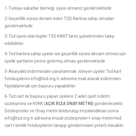
1-Türkiye sakatlar derneği üyesi olmanız gerekmektedir.
2-Geçerlilik süresi devam eden TSD Kartına sahip olmaları
gerekmektedir.
3-Tsd üyesi olan kişiler TSD KART'larını şubelerinden talep
edebilirler.
4-Tsd kartına sahip üyeler ise geçerlilik süresi devam etmesi için
üyelik şartlarını yerine getirmiş olması gerekmektedir.
5-Akaryakıt indiriminden yararlanmak isteyen üyeler Tsd kart
fotokopilerini info@tsd.org.tr adresine mail atarak indirimden
faydalanmak için başvuru yapabilirler.
6-Tsd cart ile başvuru yapan üyelere 2 adet opet indirim
sözleşmesi ve KVKK (
AÇIK RIZA ONAY METNİ)
gönderilecektir.
Sözleşmeler ve Onay metni doldurulup imzalandıktan sonra
info@tsd.org.tr adresine imzalı sözleşmeler+ onay metni+tsd
cart+ kimlik fotokopilerini tarayıp göndermeleri yeterli olacaktır.